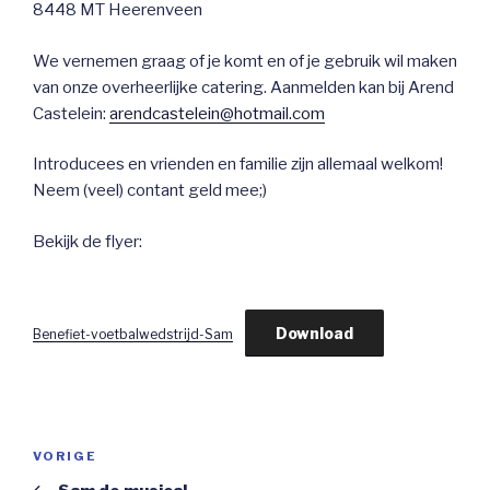
8448 MT Heerenveen
We vernemen graag of je komt en of je gebruik wil maken
van onze overheerlijke catering. Aanmelden kan bij Arend
Castelein:
arendcastelein@hotmail.com
Introducees en vrienden en familie zijn allemaal welkom!
Neem (veel) contant geld mee;)
Bekijk de flyer:
Download
Benefiet-voetbalwedstrijd-Sam
Bericht
Vorig
VORIGE
navigatie
bericht