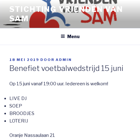
Naar
STICHTING VRIENDEN VAN
de
SAM
inhoud
springen
Menu
GEPLAATST
18 MEI 2019
DOOR
ADMIN
OP
Benefiet voetbalwedstrijd 15 juni
Op 15 juni vanaf 19:00 uur. Iedereen is welkom!
LIVE DJ
SOEP
BROODJES
LOTERIJ
Oranje Nassaulaan 21