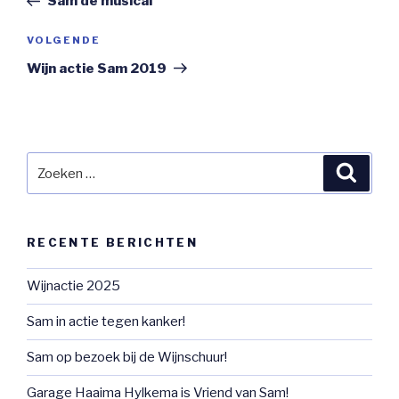
Sam de musical
Volgend
VOLGENDE
bericht
Wijn actie Sam 2019
Zoeken
Zoeke
naar:
RECENTE BERICHTEN
Wijnactie 2025
Sam in actie tegen kanker!
Sam op bezoek bij de Wijnschuur!
Garage Haaima Hylkema is Vriend van Sam!