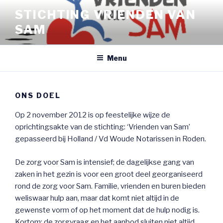
Naar
STICHTING VRIENDEN VAN
de
SAM
inhoud
springen
Menu
ONS DOEL
Op 2 november 2012 is op feestelijke wijze de
oprichtingsakte van de stichting: ‘Vrienden van Sam’
gepasseerd bij Holland / Vd Woude Notarissen in Roden.
De zorg voor Sam is intensief; de dagelijkse gang van
zaken in het gezin is voor een groot deel georganiseerd
rond de zorg voor Sam. Familie, vrienden en buren bieden
weliswaar hulp aan, maar dat komt niet altijd in de
gewenste vorm of op het moment dat de hulp nodig is.
Kortom: de zorgvraag en het aanbod sluiten niet altijd