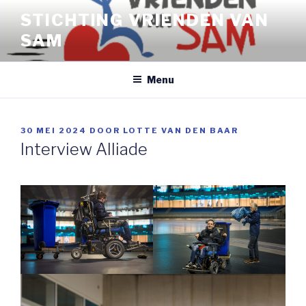
Naar
STICHTING VRIENDEN VAN
de
SAM
inhoud
springen
Menu
GEPLAATST
30 MEI 2024
DOOR
LOTTE VAN DEN BAAR
OP
Interview Alliade