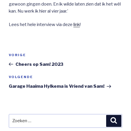
gewoon gingen doen. En ik wilde laten zien dat ik het wél
kan. Nu werk ik hier al vier jaar.’
Lees het hele interview via deze
link
!
Bericht
Vorig
VORIGE
navigatie
bericht
Cheers op Sam! 2023
Volgend
VOLGENDE
bericht
Garage Haaima Hylkema is Vriend van Sam!
Zoeken
Zoeke
naar: