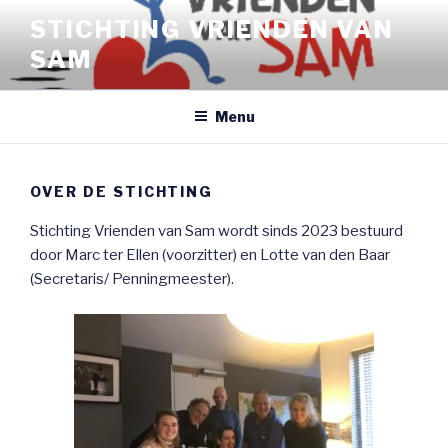
Naar
STICHTING VRIENDEN VAN
de
SAM
inhoud
springen
Menu
OVER DE STICHTING
Stichting Vrienden van Sam wordt sinds 2023 bestuurd
door Marc ter Ellen (voorzitter) en Lotte van den Baar
(Secretaris/ Penningmeester).